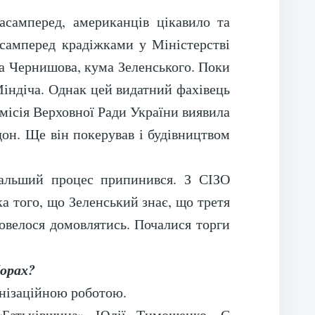
самперед, американців цікавило та
асамперед крадіжками у Міністерстві
ра Чернишова, кума Зеленського. Поки
 Міндіча. Однак цей видатний фахівець
омісія Верховної Ради України виявила
дон. Ще він покерував і будівництвом
дальший процес припинився. З СІЗО
ка того, що Зеленський знає, що третя
довелося домовлятись. Почалися торги
борах?
анізаційною роботою.
 «Батьківщина» Юлії Тимошенко. Є