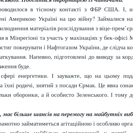
оводилося в тісному контакті з ФБР США. І, на
лені Америкою Україні на цю війну? Займалися н
илюднення матеріалів розслідування з віце-прем’є
я в Мінрегіоні та участь у махінаціях у бек-офісі
стиг покерувати і Нафтогазом України, де слідча к
даткування. Напевно, підготовлені до виводу за кор
ження буде.
 сфері енергетики. І зауважте, що на цьому по
 їхні родичі, знятий з посади Єрмак. Це явна озна
ільки оборонки, а й особисто Зеленського. І тому 
 має більше шансів на перемогу на майбутніх ви
рамотно займатиметься агітаційною і особливо орг
их виборів найбільш підготовлений у партії