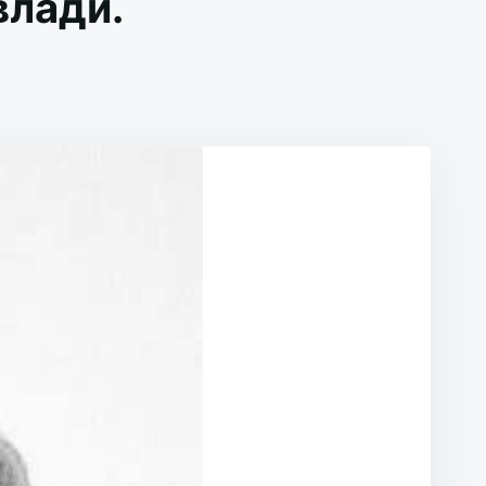
влади.
НЯ
ВДА
ЇНСЬКОЇ
И.