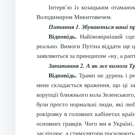
Інтерв’ю із козацьким отамано
Володимиром Микитовичем.
Питання 1. Збуваються ваші про
Відповідь.
Найімовірніший сцен
реально. Вимоги Путіна віддати ще ц
заявляються за принципом «ну, а рап
Запитання 2. А як же вимога Т
Відповідь.
Трамп не дурень і ре
мене складається враження, що ці 
корупції ближнього кола Зеленського,
були просто нормальні люди, які люб
рокіровку в головних кабінетах краї
основних гравців. Чого ми в Україні
засліплює, а стимулятори посилюють 