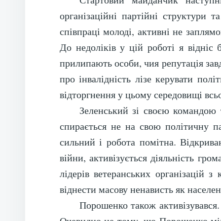
організаційні партійні структури т
співпраці молоді, активні не заплям
До недоліків у цій роботі я відніс
прилипають особи, чия репутація зав
про інвалідність лізе керувати полі
відторгнення у цьому середовищі всьо
Зеленський зі своєю командою т
спирається не на свою політичну па
сильний і робота помітна. Відкрива
війни, активізується діяльність гро
лідерів ветеранських організацій з
віднести масову ненависть як населенн
Порошенко також активізувався.
Очевидно це тому, що Порошенко між 