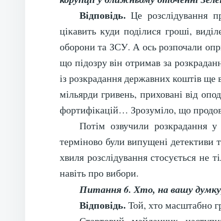
Відповідь.
Це розслідування пр
цікавить куди поділися гроші, виді
оборони та ЗСУ. А ось розпочали опр
що підозру він отримав за розкраданн
із розкрадання державних коштів ще в
мільярди гривень, приховані від опо
фортифікацій… Зрозуміло, що продов
Потім озвучили розкрадання у
терміново були випущені детективи та
хвиля розслідування стосується не т
навіть про вибори.
Питання 6. Хто, на вашу думку,
Відповідь.
Той, хто масштабно г
Стартовий майданчик наступн