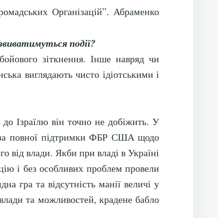
ромадських Організацій”. Абраменко
озвиватимуться події?
бойового зіткнення. Інше навряд чи
нська виглядають чисто ідіотськими і
 до Ізраїлю він точно не добіжить. У
У за повної підтримки ФБР США щодо
о від влади. Якби при владі в Україні
ацію і без особливих проблем провели
на гра та відсутність манії величі у
 влади та можливостей, крадене бабло