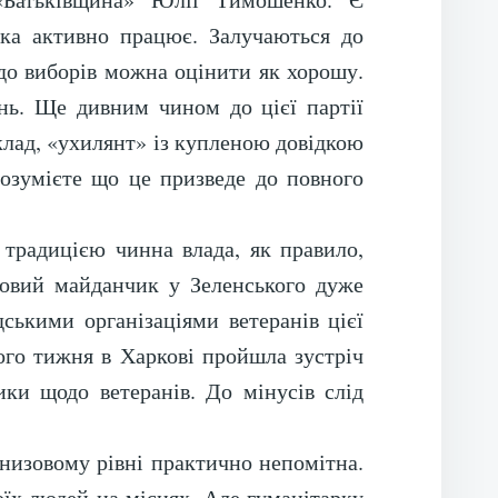
 яка активно працює. Залучаються до
 до виборів можна оцінити як хорошу.
ень. Ще дивним чином до цієї партії
клад, «ухилянт» із купленою довідкою
 розумієте що це призведе до повного
 традицією чинна влада, як правило,
ртовий майданчик у Зеленського дуже
ськими організаціями ветеранів цієї
лого тижня в Харкові пройшла зустріч
ики щодо ветеранів. До мінусів слід
 низовому рівні практично непомітна.
оїх людей на місцях. Але гуманітарку