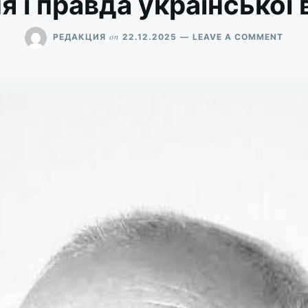
я і правда української 
ON
on
РЕДАКЦИЯ
22.12.2025
LEAVE A COMMENT
БРЕХ
І
ПРА
УКРА
ВЛАД