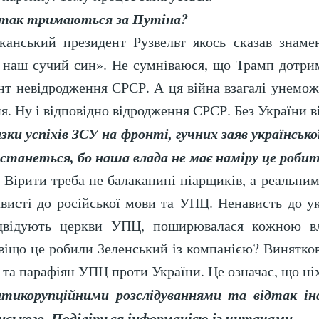
 так тримаються за Путіна?
канський президент Рузвельт якось сказав знаме
н наш сучий син». Не сумніваюся, що Трамп дотрим
нт невідродження СРСР. А ця війна взагалі унемо
. Ну і відповідно відродження СРСР. Без України в
зки успіхів ЗСУ на фронті, гучних заяв українськ
е станеться, бо наша влада не має наміру це роби
Вірити треба не балаканині піарщиків, а реальним 
висті до російської мови та УПЦ. Ненависть до у
відвідують церкви УПЦ, поширювалася кожною в
віщо це робили Зеленський із компанією? Винятк
та парафіян УПЦ проти України. Це означає, що ніхт
тикорупційними розслідуваннями та відтак ін
нського. Поділіться інформацією із читачами.