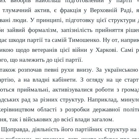
а тлумачний актив, є фракція у Верховній Раді,
овані люди. У принципі, підготовку цієї структури
 би зайвий формалізм, запізнілість прийняття ріш
дає шкоди партії та самій Тимошенко. Ну от, напри
тикою щодо ветеранів цієї війни у ​​Харкові. Самі
го, що належить до цієї партії.
акож розпочав певні рухи внизу. За українською
ртію, а на владні кабінети. З огляду на це ста
ються приймальні, активізувалися роботи з громад
мадських рад за різних структур. Наприклад, мину
 керівництвом області з розробки державної політ
я, так і військових до всієї влади загалом.
 Щоправда, діяльність його партійних структур на
виборами, як правило, геть-чисто забуває про св