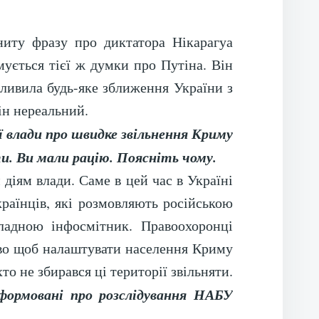
ниту фразу про диктатора Нікарагуа
ується тієї ж думки про Путіна. Він
жливила будь-яке зближення України з
ін нереальний.
ої влади про швидке звільнення Криму
ти. Ви мали рацію. Поясніть чому.
діям влади. Саме в цей час в Україні
країнців, які розмовляють російською
ладною інфосмітник. Правоохоронці
ово щоб налаштувати населення Криму
о не збирався ці території звільняти.
формовані про розслідування НАБУ