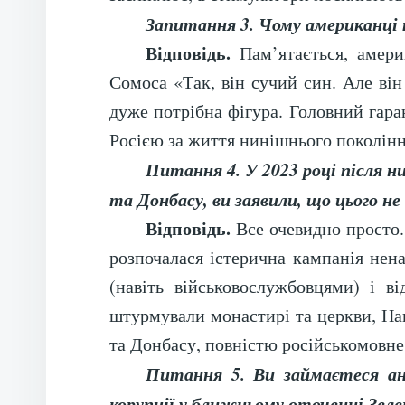
Запитання 3. Чому американці
Відповідь.
Пам’ятається, амери
Сомоса «Так, він сучий син. Але ві
дуже потрібна фігура. Головний гара
Росією за життя нинішнього покоління
Питання 4. У 2023 році після ни
та Донбасу, ви заявили, що цього н
Відповідь.
Все очевидно просто. 
розпочалася істерична кампанія нена
(навіть військовослужбовцями) і 
штурмували монастирі та церкви, На
та Донбасу, повністю російськомовне 
Питання 5. Ви займаєтеся ан
корупції у ближньому оточенні Зеле