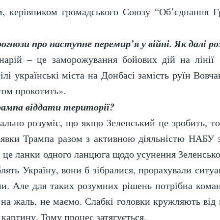
м, керівником громадського Союзу “Об’єднання Г
гнози про наступне перемир’я у війні. Як далі р
арій – це заморожування бойових дій на лінії 
ілі українські міста на Донбасі замість руїн Вовча
том прокотить».
рампа віддати території?
ально розуміє, що якщо Зеленський це зробить, то
заявки Трампа разом з активною діяльністю НАБ
 це ланки одного ланцюга щодо усунення Зеленськог
лять Україну, вони б зібралися, прорахували ситу
ни. Але для таких розумних рішень потрібна команд
, на жаль, не маємо. Слабкі головки кружляють від
картину. Тому процес затягується.