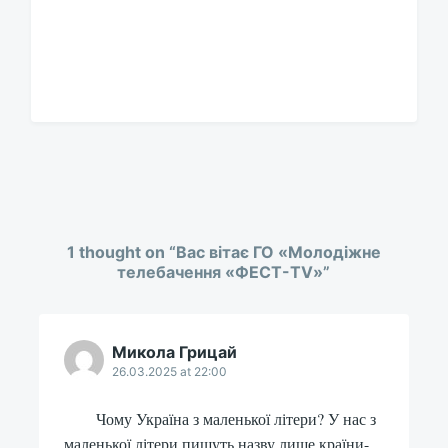
1 thought on “
Вас вітає ГО «Молодіжне
телебачення «ФЕСТ-TV»
”
Микола Грицай
26.03.2025 at 22:00
Чому Україна з маленької літери? У нас з
маленької літери пишуть назву лише країни-