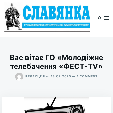
Skip
Search
to
for:
content
Славянка
Газета Славянка
Вас вітає ГО «Молодіжне
телебачення «ФЕСТ-TV»
ON
on
РЕДАКЦИЯ
18.02.2025
1 COMMENT
ВАС
ВІТАЄ
ГО
«МОЛОД
ТЕЛЕБА
«ФЕСТ-
TV»